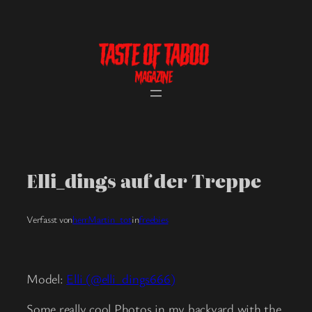
Skip
to
content
Elli_dings auf der Treppe
Verfasst von
herrMartin_tot
in
freebies
Model:
Elli (@elli_dings666)
Some really cool Photos in my backyard with the