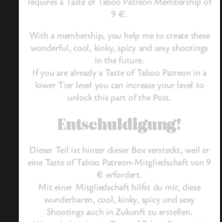
requires a Taste of Taboo Patreon Membership of
9 €.
With a membership, you help me to create these
wonderful, cool, kinky, spicy and sexy shootings
in the future.
If you are already a Taste of Taboo Patreon in a
lower Tier level you can increase your level to
unlock this part of the Post.
Entschuldigung!
Dieser Teil ist hinter dieser Box versteckt, weil er
eine Taste of Taboo Patreon-Mitgliedschaft von 9
€ erfordert.
Mit einer Mitgliedschaft hilfst du mir, diese
wunderbaren, cool, kinky, spicy und sexy
Shootings auch in Zukunft zu erstellen.